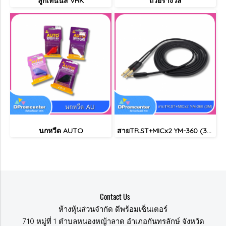
ลูกเทนนิส VRK
ถ้วยรางวัล
นกหวีด AUTO
สายTR.ST+MICx2 YM-360 (3M)
Contact Us
ห้างหุ้นส่วนจำกัด ดีพร้อมเซ็นเตอร์
710 หมู่ที่ 1 ตำบลหนองหญ้าลาด อำเภอกันทรลักษ์ จังหวัด